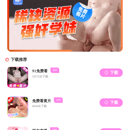
详情+
2018年51吃瓜网 博士生复试成绩公
04-19
示！
2018
详情+
51吃瓜网 2018年硕士研究生复试结果
04-09
公布表（第二批）
2018
详情+
51吃瓜网 关于2018年招收资格审核制
03-30
博士的通知
2018
详情+
51吃瓜网 关于2018年招收资格审核制