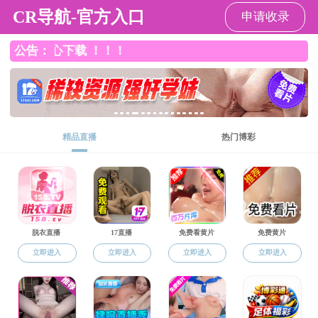
51吃瓜网
人才培养
51吃瓜网 2025年应用经济学硕士研究
05-09
生复试结果公布表
2025
详情+