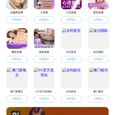
全体师生起立，奏唱国歌，在庄严的国歌声中，表彰大
会正式拉开帷幕。