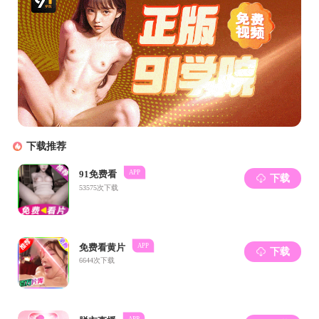
进入颁奖环节，卢国潜书记为优良学风班、优秀团支
部、优秀学生团队、优秀宿舍获奖代表颁奖；廖争荣副书记
为优秀学术科技榜样、个人突出贡献奖获奖代表颁奖；刘源
老师为优秀宿舍长获奖代表颁奖；赵梅岳老师为优秀学生干
部获奖代表颁奖；林晓珊老师为优秀毕业生获奖代表颁奖；
陈琭老师为优秀团员获奖代表颁奖；叶金梅老师为学习标兵
获奖代表颁奖；侍秋禹老师为优秀班干获奖代表颁奖。